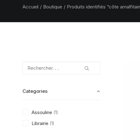
Accueil
Boutique
Produits identifiés “côte amalfitai
Categories
Assouline
(1)
Librairie
(1)